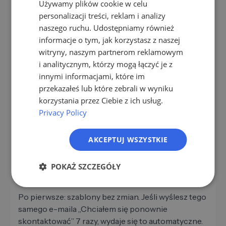
Używamy plików cookie w celu
EN
dostosować oba te elementy.
personalizacji treści, reklam i analizy
ES
naszego ruchu. Udostępniamy również
Każdy, kto wyśle ​​5 dotknięć w ciągu 3 dni w ramach
informacje o tym, jak korzystasz z naszej
FR
działań informacyjnych na LinkedIn, będzie
witryny, naszym partnerom reklamowym
postrzegany jako natrętny. Każdy, kto rozdaje 7
IT
i analitycznym, którzy mogą łączyć je z
dotknięć w ciągu 4 tygodni, jest konsekwentny.
NL
innymi informacjami, które im
Więcej informacji na temat czasu oczekiwania
przekazałeś lub które zebrali w wyniku
między kolejnymi dotknięciami znajdziesz w
jak
PL
korzystania przez Ciebie z ich usług.
długo czekać między dwoma kolejnymi
Privacy Policy
dotknięciami
.
AKCEPTUJ WSZYSTKIE
Typowe błędy w sekwencjach
POKAŻ SZCZEGÓŁY
kontrolnych
Po pierwsze: szablony bez zmian. Jeśli wyślesz tego
samego e-maila „Chciałem się ponownie
skontaktować” 7 razy, wydaje się to automatyczne.