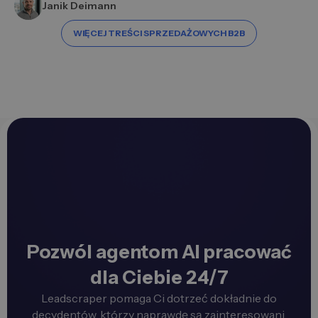
Janik Deimann
WIĘCEJ TREŚCI SPRZEDAŻOWYCH B2B
Pozwól agentom AI pracować
dla Ciebie 24/7
Leadscraper pomaga Ci dotrzeć dokładnie do
decydentów, którzy naprawdę są zainteresowani.