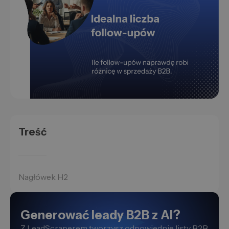
Treść
Nagłówek H2
Generować leady B2B z AI?
Z LeadScraperem tworzysz odpowiednie listy B2B