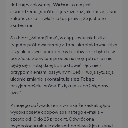
dotknij w sekwencji.
Ważne:
to nie jest
stwierdzenie „spróbuję jeszcze raz”, ale raczej jasne
zakończenie – i właśnie to sprawia, że jest ono
skuteczne.
Szablon: „Witam [Imię], w ciągu ostatnich kilku
tygodni próbowałem się z Tobą skontaktować kilka
razy, ale prawdopodobnie w tej chwili nie było to w
porządku. Zamykam proces na mojej stronie i nie
będę się z Tobą dalej kontaktować, łącznie z
przypomnieniami pasywnymi. Jeśli Twoja sytuacja
ulegnie zmianie, skontaktuję się z Tobą z
przyjemnością wrócę. Dziękuję za poświęcony
czas.”
Z mojego doświadczenia wynika, że zaskakująco
wysoki odsetek odpowiada na tego e-maila –
często od 10 do 25 procent. Odwrócona
psychologia tak, ale działaed, ponieważ jest jasny i