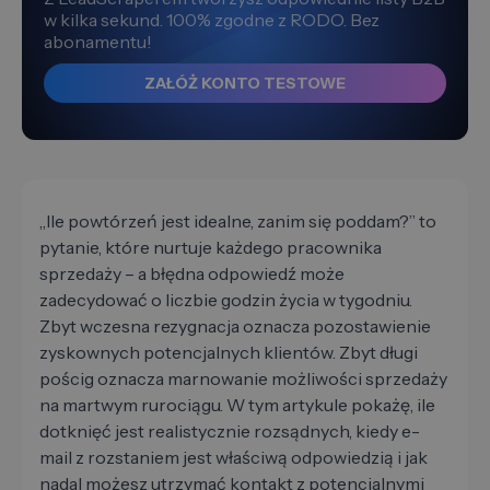
w kilka sekund. 100% zgodne z RODO. Bez
abonamentu!
ZAŁÓŻ KONTO TESTOWE
„Ile powtórzeń jest idealne, zanim się poddam?” to
pytanie, które nurtuje każdego pracownika
sprzedaży – a błędna odpowiedź może
zadecydować o liczbie godzin życia w tygodniu.
Zbyt wczesna rezygnacja oznacza pozostawienie
zyskownych potencjalnych klientów. Zbyt długi
pościg oznacza marnowanie możliwości sprzedaży
na martwym rurociągu. W tym artykule pokażę, ile
dotknięć jest realistycznie rozsądnych, kiedy e-
mail z rozstaniem jest właściwą odpowiedzią i jak
nadal możesz utrzymać kontakt z potencjalnymi