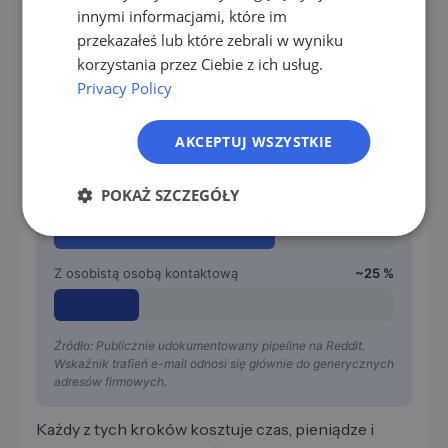
imiona, stanowiska i dane kontaktowe.
NL
innymi informacjami, które im
przekazałeś lub które zebrali w wyniku
PL
korzystania przez Ciebie z ich usług.
Privacy Policy
Wynik po wszystkich 4 krokach
100 scrapowanych firm
100 %
AKCEPTUJ WSZYSTKIE
POKAŻ SZCZEGÓŁY
Z adresem e-mail
60–70 %
Z osobistą osobą kontaktową
~25 %
Źródło: Publicznie udokumentowany pipeline na Reddit.
Wskaźnik trafień e-mail odnosi się głównie do generycznych
adresów firmowych.
Każdy z tych kroków kosztuje czas, pieniądze i