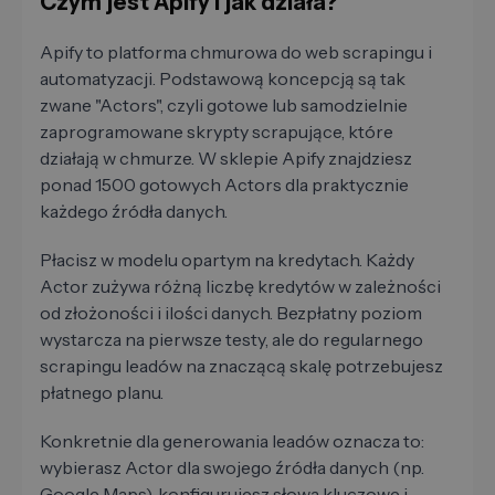
Czym jest Apify i jak działa?
Apify to platforma chmurowa do web scrapingu i
automatyzacji. Podstawową koncepcją są tak
zwane "Actors", czyli gotowe lub samodzielnie
zaprogramowane skrypty scrapujące, które
działają w chmurze. W sklepie Apify znajdziesz
ponad 1500 gotowych Actors dla praktycznie
każdego źródła danych.
Płacisz w modelu opartym na kredytach. Każdy
Actor zużywa różną liczbę kredytów w zależności
od złożoności i ilości danych. Bezpłatny poziom
wystarcza na pierwsze testy, ale do regularnego
scrapingu leadów na znaczącą skalę potrzebujesz
płatnego planu.
Konkretnie dla generowania leadów oznacza to:
wybierasz Actor dla swojego źródła danych (np.
Google Maps), konfigurujesz słowa kluczowe i