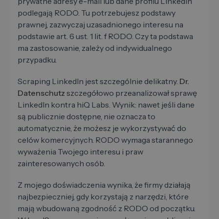
prywatne adresy e-mail lub dane profilu LinkedIn
podlegają RODO. Tu potrzebujesz podstawy
prawnej, zazwyczaj uzasadnionego interesu na
podstawie art. 6 ust. 1 lit. f RODO. Czy ta podstawa
ma zastosowanie, zależy od indywidualnego
przypadku.
Scraping LinkedIn jest szczególnie delikatny.
Dr.
Datenschutz
szczegółowo przeanalizował sprawę
LinkedIn kontra hiQ Labs. Wynik: nawet jeśli dane
są publicznie dostępne, nie oznacza to
automatycznie, że możesz je wykorzystywać do
celów komercyjnych. RODO wymaga starannego
wyważenia Twojego interesu i praw
zainteresowanych osób.
Z mojego doświadczenia wynika, że firmy działają
najbezpieczniej, gdy korzystają z narzędzi, które
mają wbudowaną zgodność z RODO od początku.