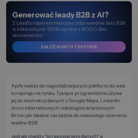
Generować leady B2B z AI?
Z LeadScraperem tworzysz odpowiednie listy B2B
w kilka sekund. 100% zgodne z RODO. Bez
abonamentu!
ZAŁÓŻ KONTO TESTOWE
Apify należy do najpotężniejszych platform do web
scrapingu na rynku. Tysiące programistów używa
jej do ekstrakcji danych z Google Maps, LinkedIn,
stron internetowych i katalogów branżowych.
Brzmi jak idealne narzędzie do masowego zbierania
leadów B2B.
Jednak między "scrapowaniem danych" a