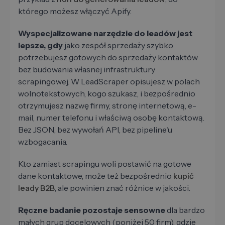
którego możesz włączyć Apify.
Wyspecjalizowane narzędzie do leadów jest
lepsze, gdy
jako zespół sprzedaży szybko
potrzebujesz gotowych do sprzedaży kontaktów
bez budowania własnej infrastruktury
scrapingowej. W LeadScraper opisujesz w polach
wolnotekstowych, kogo szukasz, i bezpośrednio
otrzymujesz nazwę firmy, stronę internetową, e-
mail, numer telefonu i właściwą osobę kontaktową.
Bez JSON, bez wywołań API, bez pipeline'u
wzbogacania.
Kto zamiast scrapingu woli postawić na gotowe
dane kontaktowe, może też bezpośrednio
kupić
leady B2B
, ale powinien znać różnice w jakości.
Ręczne badanie pozostaje sensowne
dla bardzo
małych grup docelowych (poniżej 50 firm), gdzie