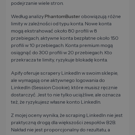
podejrzanie wiele stron.
Według analizy
PhantomBuster
obowiązują różne
limity w zależności od typu konta. Nowe konta
mogą ekstrahować około 80 profili w 8
przebiegach, aktywne konta bezpłatne około 150
profili w 10 przebiegach. Konta premium mogą
osiągnąć do 300 profili w 20 przebiegach. Kto
przekracza te limity, ryzykuje blokadę konta.
Apify oferuje scrapery LinkedIn w swoim sklepie,
ale wymagają one aktywnego logowania do
LinkedIn (Session Cookie), które musisz ręcznie
dostarczyć. Jest to nie tylko uciążliwe, ale oznacza
też, że ryzykujesz własne konto LinkedIn.
Z mojej oceny wynika, że scraping LinkedIn nie jest
praktyczną drogą dla większości zespołów B2B.
Nakład nie jest proporcjonalny do rezultatu, a