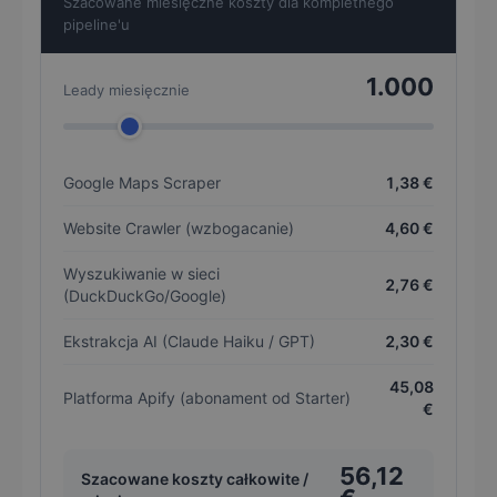
Szacowane miesięczne koszty dla kompletnego
pipeline'u
1.000
Leady miesięcznie
Google Maps Scraper
1,38 €
Website Crawler (wzbogacanie)
4,60 €
Wyszukiwanie w sieci
2,76 €
(DuckDuckGo/Google)
Ekstrakcja AI (Claude Haiku / GPT)
2,30 €
45,08
Platforma Apify (abonament od Starter)
€
56,12
Szacowane koszty całkowite /