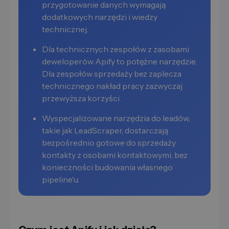
przygotowanie danych wymagają
dodatkowych narzędzi i wiedzy
technicznej.
Dla technicznych zespołów z zasobami
deweloperów Apify to potężne narzędzie.
Dla zespołów sprzedaży bez zaplecza
technicznego nakład pracy zazwyczaj
przewyższa korzyści.
Wyspecjalizowane narzędzia do leadów,
takie jak LeadScraper, dostarczają
bezpośrednio gotowe do sprzedaży
kontakty z osobami kontaktowymi, bez
konieczności budowania własnego
pipeline'u.