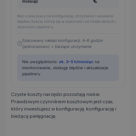
€
miesiąc
Bez czasu pracy na konfigurację, utrzymanie i usuwanie
błędów. Koszty różnią się w zależności od źródła danych i
złożoności pipeline'u.
Szacowany nakład konfiguracji: 4–8 godzin
(jednorazowo) + bieżące utrzymanie
Nie uwzględniono:
ok. 3–5 h/miesiąc
na
monitorowanie, obsługę błędów i aktualizacje
pipeline'u
Czyste koszty narzędzi pozostają niskie.
Prawdziwym czynnikiem kosztowym jest czas,
który inwestujesz w konfigurację, konfigurację i
bieżącą pielęgnację.