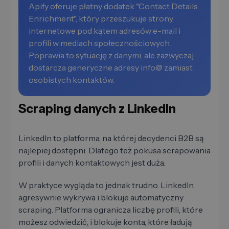
Apify oferuje płatny dodatek "Contact Details
Enrichment", który przeszukuje strony
internetowe pod kątem adresów e-mail i
profili w mediach społecznościowych.
Poprawia to sytuację z danymi, ale zazwyczaj
dostarcza generyczne adresy info@ zamiast
osobistych kontaktów.
Scraping danych z LinkedIn
LinkedIn to platforma, na której decydenci B2B są
najlepiej dostępni. Dlatego też pokusa scrapowania
profili i danych kontaktowych jest duża.
W praktyce wygląda to jednak trudno. LinkedIn
agresywnie wykrywa i blokuje automatyczny
scraping. Platforma ogranicza liczbę profili, które
możesz odwiedzić, i blokuje konta, które ładują