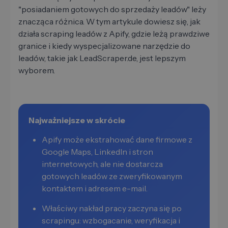
"posiadaniem gotowych do sprzedaży leadów" leży
znacząca różnica. W tym artykule dowiesz się, jak
działa scraping leadów z Apify, gdzie leżą prawdziwe
granice i kiedy wyspecjalizowane narzędzie do
leadów, takie jak LeadScraper.de, jest lepszym
wyborem.
Najważniejsze w skrócie
Apify może ekstrahować dane firmowe z
Google Maps, LinkedIn i stron
internetowych, ale nie dostarcza
gotowych leadów ze zweryfikowanym
kontaktem i adresem e-mail.
Właściwy nakład pracy zaczyna się po
scrapingu: wzbogacanie, weryfikacja i