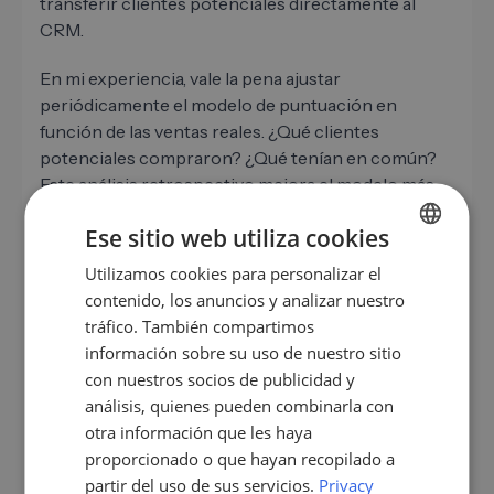
transferir clientes potenciales directamente al
CRM.
En mi experiencia, vale la pena ajustar
periódicamente el modelo de puntuación en
función de las ventas reales. ¿Qué clientes
potenciales compraron? ¿Qué tenían en común?
Este análisis retrospectivo mejora el modelo más
rápido que cualquier calibración teórica.
Ese sitio web utiliza cookies
Herramientas como LeadScraper van un paso más
allá y generan listas de clientes potenciales
Utilizamos cookies para personalizar el
GERMAN
directamente basadas en sus criterios objetivo,
contenido, los anuncios y analizar nuestro
EN
frescas y sin esfuerzo de investigación manual.
tráfico. También compartimos
ES
información sobre su uso de nuestro sitio
con nuestros socios de publicidad y
FR
análisis, quienes pueden combinarla con
Integración CRM: así es como la base
IT
otra información que les haya
de datos se convierte en una
proporcionado o que hayan recopilado a
NL
herramienta de ventas
partir del uso de sus servicios.
Privacy