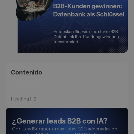
Contenido
Heading H2
¿Generar leads B2B con IA?
Con LeadScraper, creas listas B2B adecuadas en