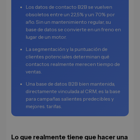
Los datos de contacto B2B se vuelven
obsoletos entre un 22,5% y un 70% por
año. Sin un mantenimiento regular, su
base de datos se convierte en un freno en
lugar de un motor.
La segmentación y la puntuación de
clientes potenciales determinan qué
contactos realmente merecen tiempo de
ventas.
Una base de datos B2B bien mantenida,
directamente vinculada al CRM, es la base
para campañas salientes predecibles y
mejores. tarifas.
Lo que realmente tiene que hacer una