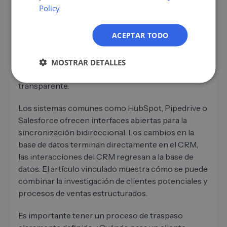
PL
Policy
Una base de datos B2B solo desarrolla todos sus
beneficios cuando está conectada a su CRM. Sólo
ACEPTAR TODO
entonces los datos se convierten en procesos
controlables: los contactos se mueven
automáticamente a través del embudo, se activan
MOSTRAR DETALLES
los seguimientos y el recorrido del cliente se vuelve
transparente.
Los sistemas comunes como HubSpot, Pipedrive o
Salesforce ofrecen interfaces abiertas para la
sincronización bidireccional. Los cambios en la
base de datos terminan directamente en el CRM,
las interacciones del CRM regresan a la base de
datos. El artículo vinculado muestra cómo se puede
combinar la investigación de clientes potenciales y
procesos de ventas estructurados.
Es importante tener un proceso de traspaso