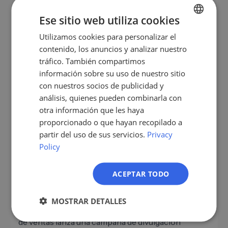
todos los intentos de contacto y comentarios
en el CRM. De esta manera, puede garantizar que
Ese sitio web utiliza cookies
no se pierda ningún cliente potencial y que el
Utilizamos cookies para personalizar el
GERMAN
recorrido del cliente esté completamente
contenido, los anuncios y analizar nuestro
documentado.
EN
tráfico. También compartimos
ES
información sobre su uso de nuestro sitio
con nuestros socios de publicidad y
FR
análisis, quienes pueden combinarla con
Ejemplo práctico: clientes
IT
otra información que les haya
potenciales de Google Maps en
proporcionado o que hayan recopilado a
NL
ventas salientes
partir del uso de sus servicios.
Privacy
PL
Policy
Una empresa de gestión de instalaciones utiliza
Google Maps para identificar específicamente a los
operadores de bienes raíces comerciales en las
ACEPTAR TODO
grandes ciudades. Tras una extracción
automatizada de los datos de contacto, los leads se
MOSTRAR DETALLES
enriquecen y priorizan en el CRM. Luego, el equipo
de ventas lanza una campaña de divulgación