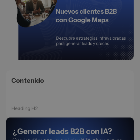
Contenido
Heading H2
¿Generar leads B2B con IA?
Con LeadScraper, creas listas B2B adecuadas en