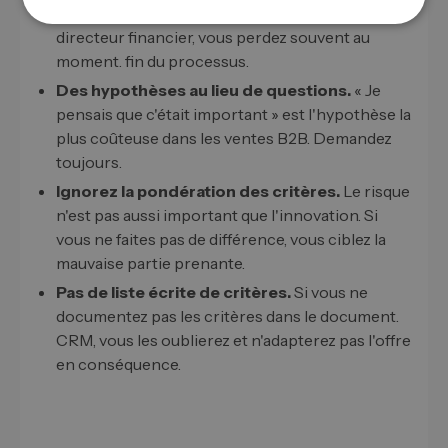
faites que convaincre le champion et ignorez le
directeur financier, vous perdez souvent au
moment. fin du processus.
Des hypothèses au lieu de questions.
« Je
pensais que c'était important » est l'hypothèse la
plus coûteuse dans les ventes B2B. Demandez
toujours.
Ignorez la pondération des critères.
Le risque
n'est pas aussi important que l'innovation. Si
vous ne faites pas de différence, vous ciblez la
mauvaise partie prenante.
Pas de liste écrite de critères.
Si vous ne
documentez pas les critères dans le document.
CRM, vous les oublierez et n'adapterez pas l'offre
en conséquence.