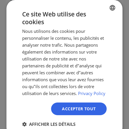
la pondération de leurs critères ont une idée claire
Ce site Web utilise des
de l'endroit où se situe le risque dans la transaction.
Quiconque ne convainc que le champion et ignore
cookies
GERMAN
le décideur perd souvent au dernier moment.
Nous utilisons des cookies pour
EN
moment.
personnaliser le contenu, les publicités et
ES
analyser notre trafic. Nous partageons
également des informations sur votre
FR
utilisation de notre site avec nos
Erreurs fréquentes dans
IT
partenaires de publicité et d"analyse qui
l'identification des critères
NL
peuvent les combiner avec d"autres
informations que vous leur avez fournies
Cinq erreurs se produisent particulièrement
PL
ou qu"ils ont collectées lors de votre
souvent et coûtent le taux de victoire.
utilisation de leurs services.
Privacy Policy
Pitch avant la découverte.
Quiconque
commence avec l'offre sans connaître les
ACCEPTER TOUT
critères vend de manière générique et perd la
différenciation.
AFFICHER LES DÉTAILS
Ne servez qu'une partie prenante.
Si vous ne