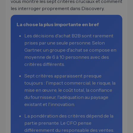
vous montre les sept critères cruciaux et comment
les interroger proprement dans Discovery.
La chose la plus importante en bref
Les décisions d'achat B2B sont rarement
prises par une seule personne. Selon
Gartner, un groupe d'achat se compose en
moyenne de 6 à 10 personnes avec des
critères différents.
Sept critères apparaissent presque
toujours : l'impact commercial, le risque, la
mise en œuvre, le coût total, la confiance
du fournisseur, l'adéquation au paysage
existant et l'innovation.
La pondération des critères dépend de la
partie prenante. Le CFO pense
différemment du responsable des ventes.