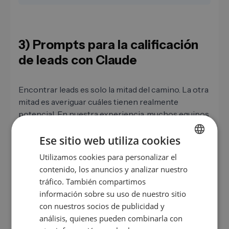
3) Prompts para la calificación
de leads con Claude
Encontrar leads es solo la mitad del camino. La otra
mitad es averiguar cuáles tienen realmente
potencial. En nuestra experiencia, muchos equipos
de ventas no fracasan por tener pocos leads, sino
Ese sitio web utiliza cookies
por tener demasiados malos.
Utilizamos cookies para personalizar el
GERMAN
Prompt 9 – Calificación BANT de un lead
contenido, los anuncios y analizar nuestro
EN
tráfico. También compartimos
ES
información sobre su uso de nuestro sitio
Eres un Senior Sales Consultant. Tengo el siguiente lead:
[nombre de empresa, sector, tamaño, interlocutor,
con nuestros socios de publicidad y
FR
interacción previa]. Evalúa este lead según el marco
análisis, quienes pueden combinarla con
BANT (Budget, Authority, Need, Timeline). Da una
IT