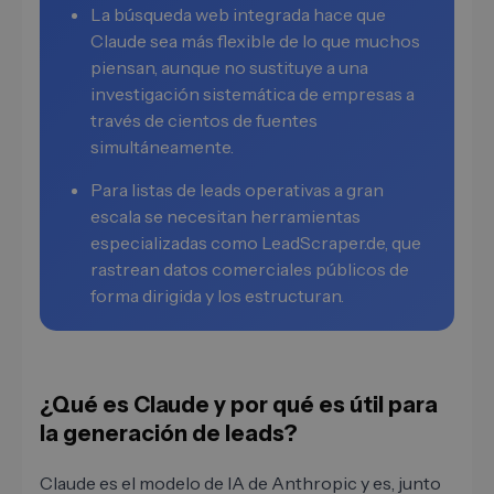
La búsqueda web integrada hace que
Claude sea más flexible de lo que muchos
piensan, aunque no sustituye a una
investigación sistemática de empresas a
través de cientos de fuentes
simultáneamente.
Para listas de leads operativas a gran
escala se necesitan herramientas
especializadas como LeadScraper.de, que
rastrean datos comerciales públicos de
forma dirigida y los estructuran.
¿Qué es Claude y por qué es útil para
la generación de leads?
Claude es el modelo de IA de Anthropic y es, junto