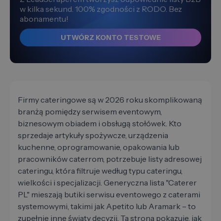
w kilka sekund. 100% zgodności z RODO. Bez
abonamentu!
UTWÓRZ KONTO TESTOWE
Firmy cateringowe są w 2026 roku skomplikowaną
branżą pomiędzy serwisem eventowym,
biznesowym obiadem i obsługą stołówek. Kto
sprzedaje artykuły spożywcze, urządzenia
kuchenne, oprogramowanie, opakowania lub
pracowników caterrom, potrzebuje listy adresowej
cateringu, która filtruje według typu cateringu,
wielkości i specjalizacji. Generyczna lista "Caterer
PL" mieszają butiki serwisu eventowego z caterami
systemowymi, takimi jak Apetito lub Aramark – to
zupełnie inne światy decyzji. Ta strona pokazuje, jak