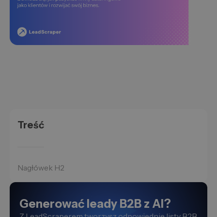
Treść
Nagłówek H2
Generować leady B2B z AI?
Z LeadScraperem tworzysz odpowiednie listy B2B