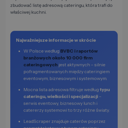
zbudować listę adresową cateringu, która trafi do
właściwej kuchni.
Najważniejsze informacje w skrócie
W Polsce według
BVBC i raportów
branżowych około 10 000 firm
cateringowych
jest aktywnych – silnie
pofragmentowanych między cateringiem
eventowym, biznesowym i systemowym.
Mocna lista adresowa filtruje według
typu
cateringu, wielkości i specjalizacji
–
serwis eventowy, biznesowy lunch i
catererzy systemowi to trzy różne światy.
LeadScraper znajduje caterów poprzez