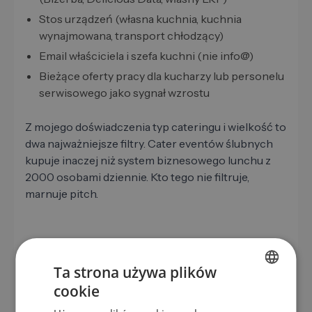
Stos urządzeń (własna kuchnia, kuchnia
wynajmowana, transport chłodzący)
Email właściciela i szefa kuchni (nie info@)
Bieżące oferty pracy dla kucharzy lub personelu
serwisowego jako sygnał wzrostu
Z mojego doświadczenia typ cateringu i wielkość to
dwa najważniejsze filtry. Cater eventów ślubnych
kupuje inaczej niż system biznesowego lunchu z
2000 osobami dziennie. Kto tego nie filtruje,
marnuje pitch.
Tak znajdujesz firmy cateringowe w
Ta strona używa plików
LeadScraper
cookie
GERMAN
LeadScraper pracuje ze semantycznymi