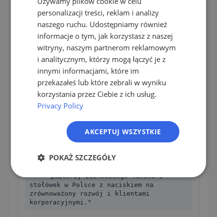
Używamy plików cookie w celu
EN
promptami tekstowymi zamiast sztywnych kodów
personalizacji treści, reklam i analizy
branżowych. Trzy konkretne przypadki użycia.
ES
naszego ruchu. Udostępniamy również
informacje o tym, jak korzystasz z naszej
FR
witryny, naszym partnerom reklamowym
Urządzenia kuchenne
IT
i analitycznym, którzy mogą łączyć je z
NL
innymi informacjami, które im
„Mid-Size caterzy w Polsce z 20 do
przekazałeś lub które zebrali w wyniku
80 pracownikami, własną kuchnią
PL
profesjonalną i naciskiem eventowym."
korzystania przez Ciebie z ich usług.
Privacy Policy
Caterzy śródśzakładowi z inwestycjami w
urządzenia
AKCEPTUJ WSZYSTKIE
Bio lub opakowania wielorazowe
POKAŻ SZCZEGÓŁY
„Caterzy biznesowego lunchu i
stołówek w Polsce z naciskiem na
zrównoważony rozwój i klientami
korporacyjnymi."