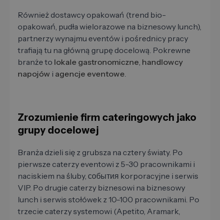
Również dostawcy opakowań (trend bio-
opakowań, pudła wielorazowe na biznesowy lunch),
partnerzy wynajmu eventów i pośrednicy pracy
trafiają tu na główną grupę docelową. Pokrewne
branże to
lokale gastronomiczne
,
handlowcy
napojów
i
agencje eventowe
.
Zrozumienie firm cateringowych jako
grupy docelowej
Branża dzieli się z grubsza na cztery światy. Po
pierwsze caterzy eventowi z 5-30 pracownikami i
naciskiem na śluby, события korporacyjne i serwis
VIP. Po drugie caterzy biznesowi na biznesowy
lunch i serwis stołówek z 10-100 pracownikami. Po
trzecie caterzy systemowi (Apetito, Aramark,