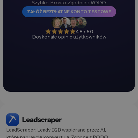
Szybko. Prosto. Zgodnie z RODO.
ZAŁÓŻ BEZPŁATNE KONTO TESTOWE
4.8 / 5.0
Doskonałe opinie użytkowników
LeadScraper: Leady B2B wspierane przez AI,
które naprawdę konwertują. Zgodne z RODO.