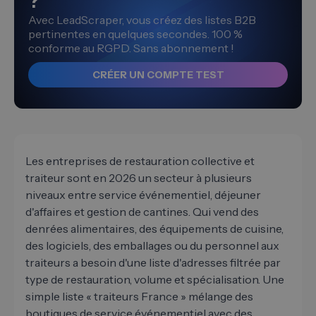
?
Avec LeadScraper, vous créez des listes B2B
pertinentes en quelques secondes. 100 %
conforme au RGPD. Sans abonnement !
CRÉER UN COMPTE TEST
Les entreprises de restauration collective et
traiteur sont en 2026 un secteur à plusieurs
niveaux entre service événementiel, déjeuner
d'affaires et gestion de cantines. Qui vend des
denrées alimentaires, des équipements de cuisine,
des logiciels, des emballages ou du personnel aux
traiteurs a besoin d'une liste d'adresses filtrée par
type de restauration, volume et spécialisation. Une
simple liste « traiteurs France » mélange des
boutiques de service événementiel avec des