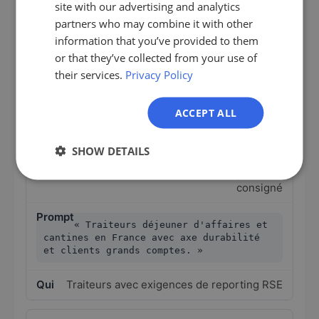
ES
site with our advertising and analytics
Équipements de cuisine
partners who may combine it with other
FR
information that you’ve provided to them
« Traiteurs événementiels de taille
IT
or that they’ve collected from your use of
moyenne en France avec 20 à 80 employés,
their services.
Privacy Policy
cuisine professionnelle propre et
NL
spécialité événementielle. »
PL
ACCEPT ALL
Traiteurs de taille moyenne avec
investissements en équipements
SHOW DETAILS
Emballage bio ou
consigné
« Traiteurs déjeuner d'affaires et
cantines en France avec axe durabilité
et clients grands comptes. »
Traiteurs avec exigences de reporting RSE