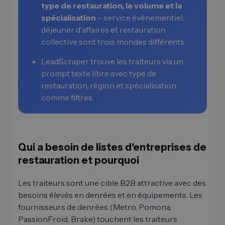
type de restauration, le volume et la
spécialisation
– service événementiel,
déjeuner d'affaires et restauration
collective sont trois mondes différents.
LeadScraper trouve les traiteurs via un
prompt texte libre avec type de
restauration, région et spécialisation
comme filtres.
Qui a besoin de listes d'entreprises de
restauration et pourquoi
Les traiteurs sont une cible B2B attractive avec des
besoins élevés en denrées et en équipements. Les
fournisseurs de denrées (Metro, Pomona,
PassionFroid, Brake) touchent les traiteurs