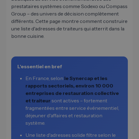
prestataires systèmes comme Sodexo ou Compass
Group – des univers de décision complètement
différents. Cette page montre comment construire
une liste d'adresses de traiteurs qui atterrit dans la
bonne cuisine.
L'essentiel en bref
En France, selon
le Synercap et les
rapports sectoriels, environ 10 000
entreprises de restauration collective
et traiteur
sont actives – fortement
fragmentées entre service événementiel,
déjeuner d'affaires et restauration
système.
Une liste d'adresses solide filtre selon le