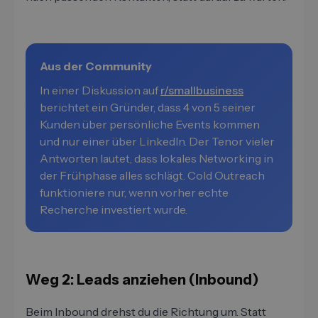
Aus der Community
In einer Diskussion auf
r/smallbusiness
berichtet ein Gründer, dass 4 von 5 seiner
Kunden über persönliche Events kommen
und nur einer über LinkedIn. Der Tenor vieler
Antworten lautet, dass lokales Networking in
der Frühphase alles schlägt. Cold Outreach
funktioniere nur, wenn vorher echte
Recherche investiert wurde.
Weg 2: Leads anziehen (Inbound)
Beim Inbound drehst du die Richtung um. Statt