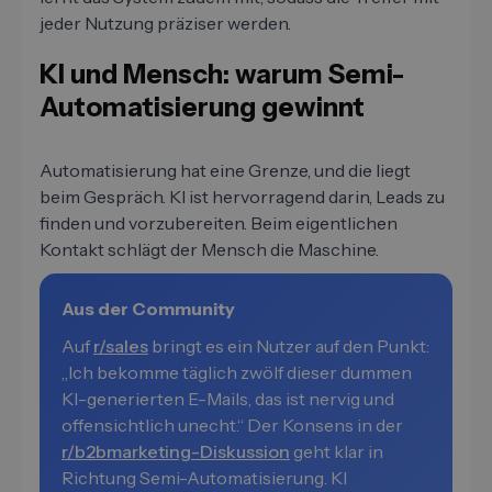
jeder Nutzung präziser werden.
KI und Mensch: warum Semi-
Automatisierung gewinnt
Automatisierung hat eine Grenze, und die liegt
beim Gespräch. KI ist hervorragend darin, Leads zu
finden und vorzubereiten. Beim eigentlichen
Kontakt schlägt der Mensch die Maschine.
Aus der Community
Auf
r/sales
bringt es ein Nutzer auf den Punkt:
„Ich bekomme täglich zwölf dieser dummen
KI-generierten E-Mails, das ist nervig und
offensichtlich unecht.“ Der Konsens in der
r/b2bmarketing-Diskussion
geht klar in
Richtung Semi-Automatisierung. KI