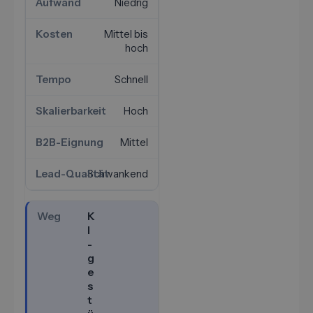
Niedrig
Mittel bis
hoch
Schnell
Hoch
Mittel
Schwankend
K
I
-
g
e
s
t