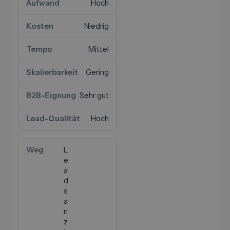
Hoch
Niedrig
Mittel
Gering
Sehr gut
Hoch
L
e
a
d
s
a
n
z