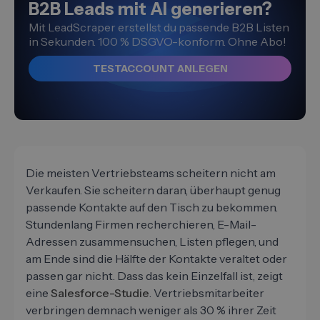
B2B Leads mit AI generieren?
Mit LeadScraper erstellst du passende B2B Listen
in Sekunden. 100 % DSGVO-konform. Ohne Abo!
TESTACCOUNT ANLEGEN
Die meisten Vertriebsteams scheitern nicht am
Verkaufen. Sie scheitern daran, überhaupt genug
passende Kontakte auf den Tisch zu bekommen.
Stundenlang Firmen recherchieren, E-Mail-
Adressen zusammensuchen, Listen pflegen, und
am Ende sind die Hälfte der Kontakte veraltet oder
passen gar nicht. Dass das kein Einzelfall ist, zeigt
eine
Salesforce-Studie
. Vertriebsmitarbeiter
verbringen demnach weniger als 30 % ihrer Zeit