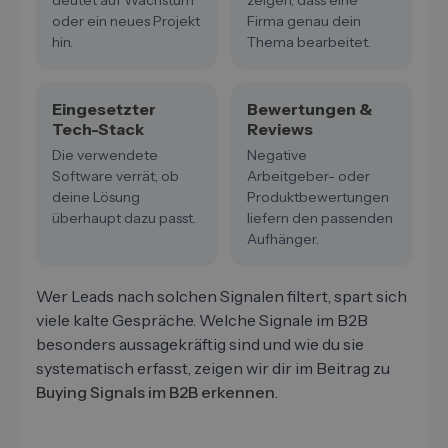
deutet auf Wachstum
zeigen, dass eine
oder ein neues Projekt
Firma genau dein
hin.
Thema bearbeitet.
Eingesetzter
Bewertungen &
Tech-Stack
Reviews
Die verwendete
Negative
Software verrät, ob
Arbeitgeber- oder
deine Lösung
Produktbewertungen
überhaupt dazu passt.
liefern den passenden
Aufhänger.
Wer Leads nach solchen Signalen filtert, spart sich
viele kalte Gespräche. Welche Signale im B2B
besonders aussagekräftig sind und wie du sie
systematisch erfasst, zeigen wir dir im Beitrag zu
Buying Signals im B2B erkennen
.