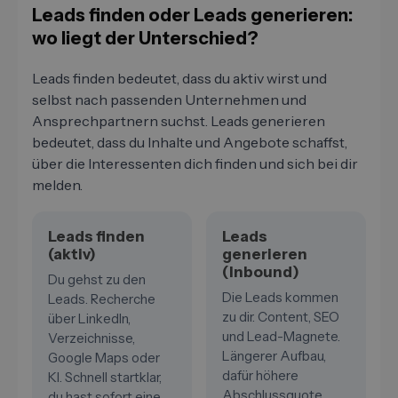
Leads finden oder Leads generieren:
wo liegt der Unterschied?
Leads finden bedeutet, dass du aktiv wirst und
selbst nach passenden Unternehmen und
Ansprechpartnern suchst. Leads generieren
bedeutet, dass du Inhalte und Angebote schaffst,
über die Interessenten dich finden und sich bei dir
melden.
Leads finden
Leads
(aktiv)
generieren
(Inbound)
Du gehst zu den
Die Leads kommen
Leads. Recherche
zu dir. Content, SEO
über LinkedIn,
und Lead-Magnete.
Verzeichnisse,
Längerer Aufbau,
Google Maps oder
dafür höhere
KI. Schnell startklar,
Abschlussquote.
du hast sofort eine