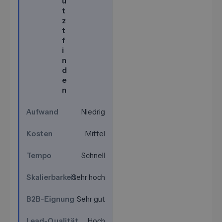
ü
t
z
t
f
i
n
d
e
n
Niedrig
Mittel
Schnell
Sehr hoch
Sehr gut
Hoch